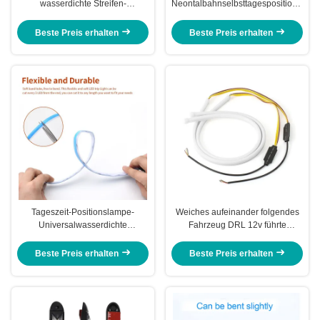
wasserdichte Streifen-
Neontalbahnselbsttagespositionslam
Scheinwerfer DRL 2pcs 12V
RGB-APP-Steuerung DRL 12 Volt
Auto-LED
Beste Preis erhalten
Beste Preis erhalten
Tageszeit-Positionslampe-
Weiches aufeinander folgendes
Universalwasserdichte
Fahrzeug DRL 12v führte
Neonberg- und Talbahn RGB
Tagespositionslampen 6500K
APP-Steuerdrl LED
10W
Beste Preis erhalten
Beste Preis erhalten