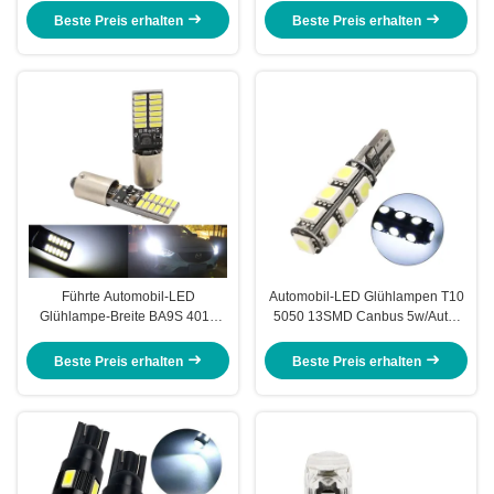
Mit Fernbedienung Stroboskop-
LED
Beste Preis erhalten
Beste Preis erhalten
Blitzlichter
Führte Automobil-LED
Automobil-LED Glühlampen T10
Glühlampe-Breite BA9S 4014
5050 13SMD Canbus 5w/Auto-
24SMD Anzeigelampe 12V
Innenleselichter
Beste Preis erhalten
Beste Preis erhalten