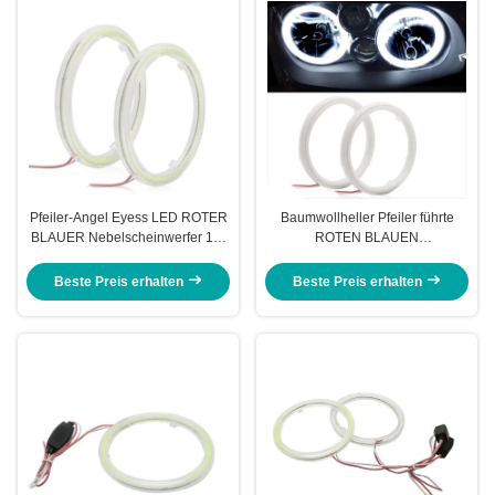
Pfeiler-Angel Eyess LED ROTER
Baumwollheller Pfeiler führte
BLAUER Nebelscheinwerfer 12-
ROTEN BLAUEN
18V der Auto-Umgebungslicht-
Nebelscheinwerfer 12-18V 60MM
100MM
Angel Eyes Car Headlight
Beste Preis erhalten
Beste Preis erhalten
Apertures 70MM 80MM