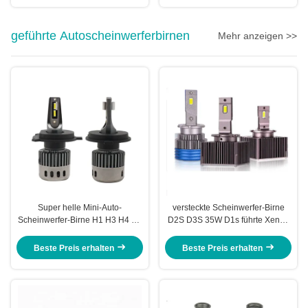
geführte Autoscheinwerferbirnen
Mehr anzeigen >>
Super helle Mini-Auto-
versteckte Scheinwerfer-Birne
Scheinwerfer-Birne H1 H3 H4 H7
D2S D3S 35W D1s führte Xenon
H11 9005 F10 LED 9006
das Auto-Licht-Ventilator-
Canbus-Ausrüstung
Abkühlen
Beste Preis erhalten
Beste Preis erhalten