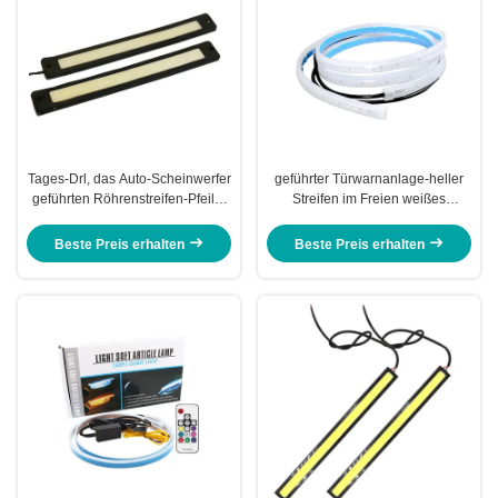
Tages-Drl, das Auto-Scheinwerfer
geführter Türwarnanlage-heller
geführten Röhrenstreifen-Pfeiler
Streifen im Freien weißes
12V fährt
wasserdichtes 120cm des Auto-
12V
Beste Preis erhalten
Beste Preis erhalten