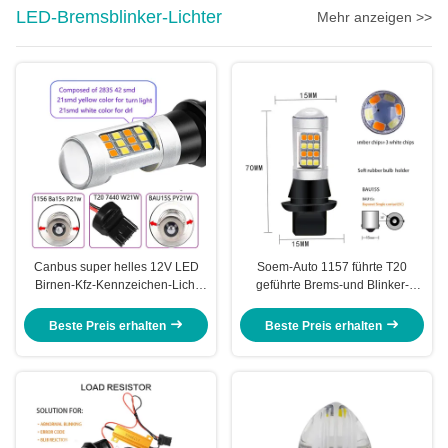
LED-Bremsblinker-Lichter
Mehr anzeigen >>
Canbus super helles 12V LED
Soem-Auto 1157 führte T20
Birnen-Kfz-Kennzeichen-Licht
geführte Brems-und Blinker-
Bremsder blinker-Licht-T20
Lichter 2835 7443 Auto-weiße
Blinklichter
Beste Preis erhalten
Beste Preis erhalten