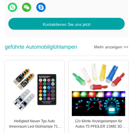
Kontaktieren Sie uns jetzt
geführte Automobilglühlampen
Mehr anzeigen >>
Helligkeit Neuer Typ Auto
12v führte Anzeigelampen für
Innenraum Led-Glühlampe T10
Autos T5 PFEILER 1SMD 3D
5050 6SMD RGB Farbe Mit RGB
rote/grüne/gelbe/blaue/weiße