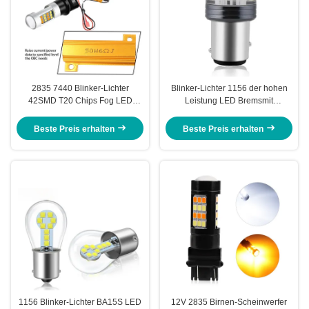
2835 7440 Blinker-Lichter
Blinker-Lichter 1156 der hohen
42SMD T20 Chips Fog LED
Leistung LED Bremsmit
Brems
geführtem Birnen-Bremslicht
2835 12V Canbus
Beste Preis erhalten
Beste Preis erhalten
1156 Blinker-Lichter BA15S LED
12V 2835 Birnen-Scheinwerfer