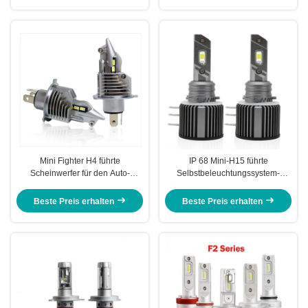
Mini Fighter H4 führte
IP 68 Mini-H15 führte
Scheinwerfer für den Auto-
Selbstbeleuchtungssystem-
Ventilator, der 40W
Xenon-Licht 8000lm 6000K der
Selbstbeleuchtungssystem 9V-
Scheinwerfer-Birnen-360
Beste Preis erhalten
Beste Preis erhalten
48V 8000lm abkühlt