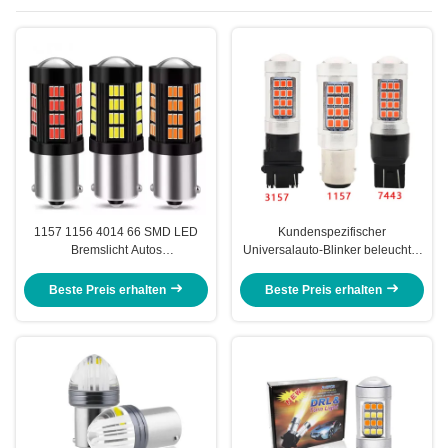
1157 1156 4014 66 SMD LED
Kundenspezifischer
Bremslicht Autos
Universalauto-Blinker beleuchtet
Rückwärtsfahren Innenraum
Umkehrungsscheinwerfer 2835
LED-Glühlampen Auto Canbus
das dreimal-Blitzen-Birne
Beste Preis erhalten
Beste Preis erhalten