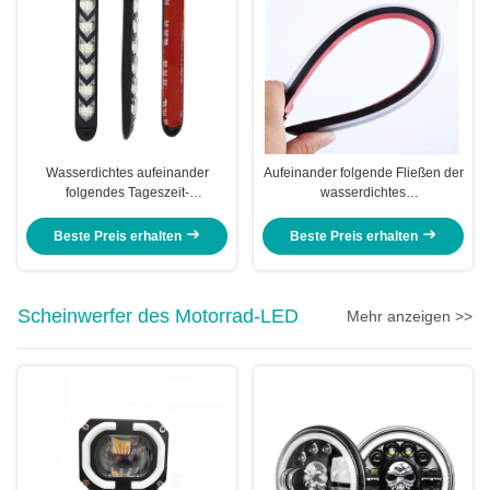
Wasserdichtes aufeinander
Aufeinander folgende Fließen der
folgendes Tageszeit-
wasserdichtes
Positionslampe DC 12V des Pfeil-
allgemeinhinfahrzeug-scannen
LED führte Blinker 8000K
das Tagespositionslampe-LED
Beste Preis erhalten
Beste Preis erhalten
2835 34.5CM
Scheinwerfer des Motorrad-LED
Mehr anzeigen >>