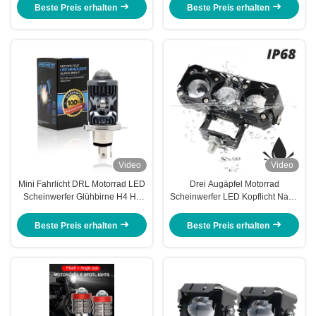
Glühbirne
Beste Preis erhalten
Beste Preis erhalten
Video
Video
Mini Fahrlicht DRL Motorrad LED
Drei Augäpfel Motorrad
Scheinwerfer Glühbirne H4 H6
Scheinwerfer LED Kopflicht Nahe
BA20D P15D Auto Auto Fisheye
Gelb Weitweiß Hilfslicht
Projektor Objektiv Doppelfarbe
Beste Preis erhalten
Beste Preis erhalten