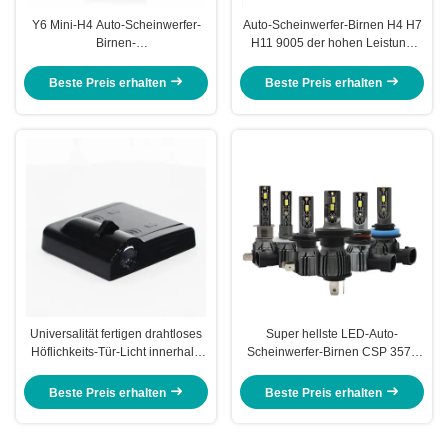
Y6 Mini-H4 Auto-Scheinwerfer-
Auto-Scheinwerfer-Birnen H4 H7
Birnen-
H11 9005 der hohen Leistung
Selbstbeleuchtungssystem-
24V 9006 Canbus-LKW-Zusätze
Projektor-Linse des Bi-LED
Beste Preis erhalten
Beste Preis erhalten
Universalität fertigen drahtloses
Super hellste LED-Auto-
Höflichkeits-Tür-Licht innerhalb
Scheinwerfer-Birnen CSP 3570
vorbildlichen HD Welcome Logos
12V 9005 9006
DC4.5V besonders an
Beste Preis erhalten
Beste Preis erhalten