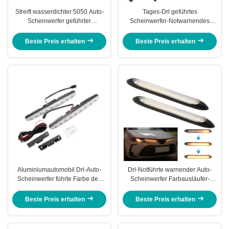
Streift wasserdichter 5050 Auto-
Tages-Drl geführtes
Scheinwerfer geführter
Scheinwerfer-Notwarnendes
Röhrenstreifen/geführte
Auto-laufendes Pfeiler-Streifen-
Rücklichter 45cm 60cm ab
Licht
Beste Preis erhalten
Beste Preis erhalten
Aluminiumautomobil Drl-Auto-
Drl-Notführte warnender Auto-
Scheinwerfer führte Farbe des
Scheinwerfer Farbausläufer-
Röhrenstreifen-zwei mit ABS
Blinker des Rohr-zwei
Linse
Beste Preis erhalten
Beste Preis erhalten