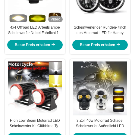
Video
4x4 Offroad LED Arbeitslampe
Scheinwerfer der Runden-7Inch
Scheinwerfer Nebel Fahrlicht 12-
des Motorrad-LED für Harley
80V 4 Zoll 30W Doppelfarben
Royal Enfield 12000lm
Beste Preis erhalten
Beste Preis erhalten
High Low Beam Motorrad LED
3 Zoll 40w Motorrad Schädel
Scheinwerfer Kit Glühbirne Typ
Scheinwerfer Außenlicht LED
Motorrad Fahrt Scheinwerfer
Mini Fahrlicht Doppelfarbe