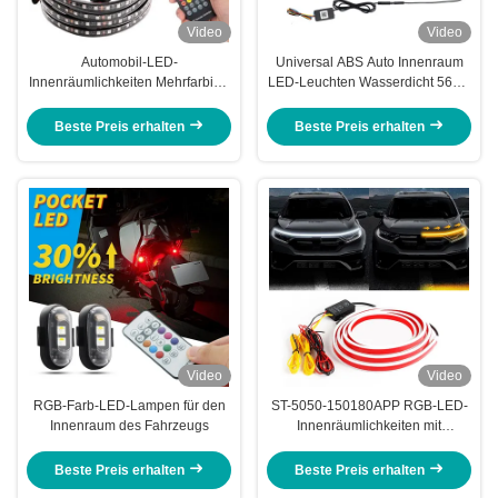
Video
Video
Automobil-LED-
Universal ABS Auto Innenraum
Innenräumlichkeiten Mehrfarbige
LED-Leuchten Wasserdicht 56cm
Fernbedienung Flexible ABS 12V
Auto-Flash Strobe Licht Knight
Auto-LED-Streifenlicht
Rider Scanner Licht
Beste Preis erhalten
Beste Preis erhalten
Video
Video
RGB-Farb-LED-Lampen für den
ST-5050-150180APP RGB-LED-
Innenraum des Fahrzeugs
Innenräumlichkeiten mit
Fernbedienung
Beste Preis erhalten
Beste Preis erhalten