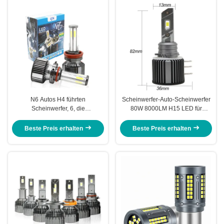
N6 Autos H4 führten
Scheinwerfer-Auto-Scheinwerfer
Scheinwerfer, 6, die
80W 8000LM H15 LED für
Seitenhöhepunkt Birne des
Volkswagen Golf 6 7/Touran
Scheinwerfer-H11 änderte
/Touareg/BMW 220I /Benz
Beste Preis erhalten
Beste Preis erhalten
GLK/A180/A45 AMG