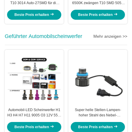
T10 3014 Auto-27SMD für die
6500K zwängen T10 SMD 5050
LKW-Haube, die parkendes
abbricht
Reserve-Licht liest
Beste Preis erhalten
Beste Preis erhalten
Geführter Automobilscheinwerfer
Mehr anzeigen >>
Automobil-LED Scheinwerfer H1
Super helle Stellen-Lampen-
H3 H4 H7 H11 9005 O3 12V 55W
hoher Strahl des Nebel-
12000 Lumen-9006 D2H geführte
Automobil-LED des
Scheinwerfer-Birne
Scheinwerfer-H7 H11
Beste Preis erhalten
Beste Preis erhalten