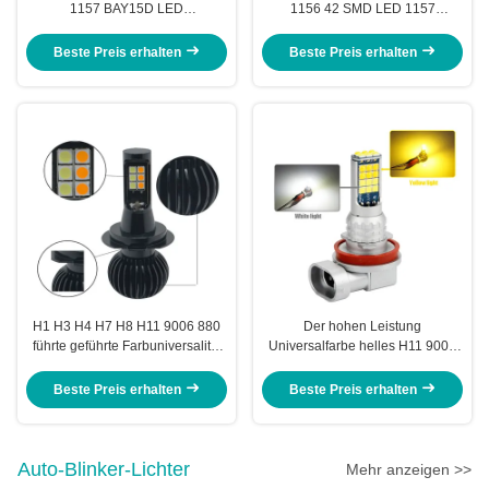
1157 BAY15D LED
1156 42 SMD LED 1157
Bremseinzeln/Doppelkontakt-
Endstück-Auto-Anzeigelampen
Bajonett
Beste Preis erhalten
Beste Preis erhalten
H1 H3 H4 H7 H8 H11 9006 880
Der hohen Leistung
führte geführte Farbuniversalität
Universalfarbe helles H11 9006
der Blitzlicht-Birnen-zwei
des automobil-
Nebelscheinwerfer
Nebelscheinwerfer-zwei 881 H3
Beste Preis erhalten
Beste Preis erhalten
H8 H7 3030
Auto-Blinker-Lichter
Mehr anzeigen >>