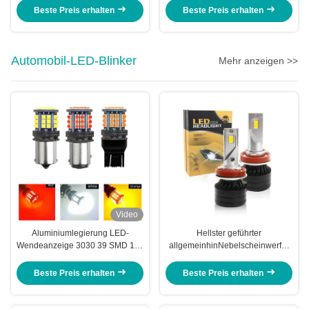
Universalitäts-3
Selbstdes scheinwerfer-9006
Beste Preis erhalten
Beste Preis erhalten
Automobil-LED-Blinker
Mehr anzeigen >>
Video
Aluminiumlegierung LED-
Hellster geführter
Wendeanzeige 3030 39 SMD 12v
allgemeinhinNebelscheinwerfer
1156 BA15S 1157 BAY15D T20
12-24V 30w Cree Headlight H11
T25 Auto-Wendeanzeige
H8 50W 5730
Beste Preis erhalten
Beste Preis erhalten