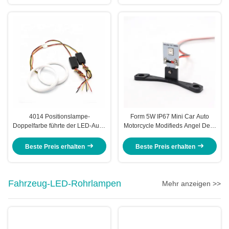
4014 Positionslampe-
Form 5W IP67 Mini Car Auto
Doppelfarbe führte der LED-Auto-
Motorcycle Modifieds Angel Devil
Umgebungslicht-60mm DRL
Eyes Headlight T
Angel Eyes Kit
Beste Preis erhalten
Beste Preis erhalten
Fahrzeug-LED-Rohrlampen
Mehr anzeigen >>