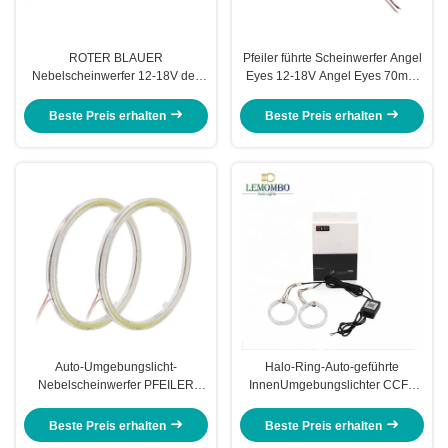
ROTER BLAUER
Pfeiler führte Scheinwerfer Angel
Nebelscheinwerfer 12-18V des
Eyes 12-18V Angel Eyes 70mm
Auto-Scheinwerfer-Pfeiler-90mm
für BMW - Europa
Angel Eyes
Beste Preis erhalten
Beste Preis erhalten
Auto-Umgebungslicht-
Halo-Ring-Auto-geführte
Nebelscheinwerfer PFEILER
InnenUmgebungslichter CCFL
60mm des Motorrad-DRL LED
Angel Devil Eyes DRL RGB
70mm 80mm 90mm 100mm
80mm 95mm 105mm 110mm
Beste Preis erhalten
Beste Preis erhalten
110mm