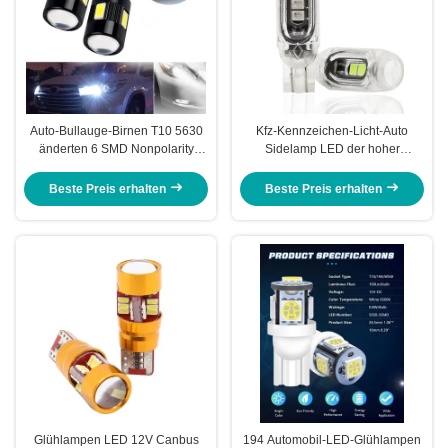
Auto-Bullauge-Birnen T10 5630
Kfz-Kennzeichen-Licht-Auto
änderten 6 SMD Nonpolarity
Sidelamp LED der hoher
geführte LED-Birne DC 12V
Helligkeits-Automobil-LED
Glühlampe-T10 3030 5SMD
Beste Preis erhalten
Beste Preis erhalten
Canbus
Glühlampen LED 12V Canbus
194 Automobil-LED-Glühlampen