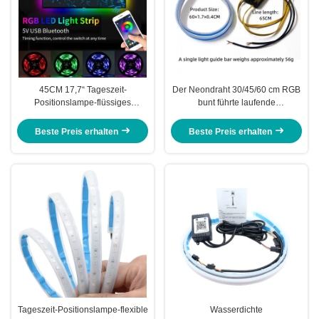
45CM 17,7“ Tageszeit-
Der Neondraht 30/45/60 cm RGB
Positionslampe-flüssiges
bunt führte laufende
Stangen-Silikon DRL Weiß-
Tageslampen-weichen Artikel
Amber Flexibles LED
Beste Preis erhalten
Beste Preis erhalten
Tageszeit-Positionslampe-flexible
Wasserdichte