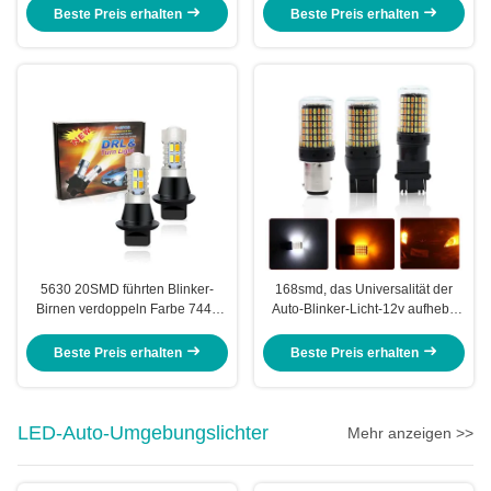
Funktion
Beste Preis erhalten
Beste Preis erhalten
5630 20SMD führten Blinker-
168smd, das Universalität der
Birnen verdoppeln Farbe 7440
Auto-Blinker-Licht-12v aufhebt,
T20 BA15S 1156 BAU15S
führte Nebelscheinwerfer 30w
Beste Preis erhalten
Beste Preis erhalten
LED-Auto-Umgebungslichter
Mehr anzeigen >>