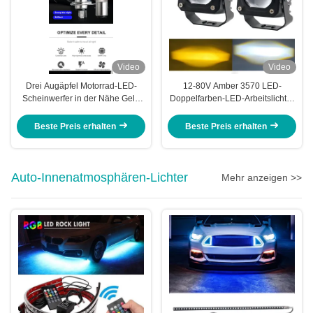
Video
Video
Drei Augäpfel Motorrad-LED-
12-80V Amber 3570 LED-
Scheinwerfer in der Nähe Gelb
Doppelfarben-LED-Arbeitslichter
Weiss Helferlicht
für Motorräder 30-60W Off-Road-
Fahrlichter
Beste Preis erhalten
Beste Preis erhalten
Auto-Innenatmosphären-Lichter
Mehr anzeigen >>