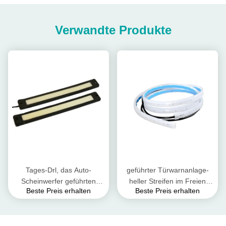
Verwandte Produkte
Tages-Drl, das Auto-
geführter Türwarnanlage-
Scheinwerfer geführten
heller Streifen im Freien
Beste Preis erhalten
Beste Preis erhalten
Röhrenstreifen-Pfeiler 12V
weißes wasserdichtes
fährt
120cm des Auto-12V