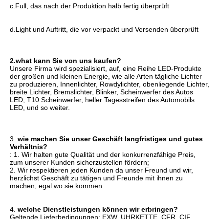
c.Full, das nach der Produktion halb fertig überprüft
d.Light und Auftritt, die vor verpackt und Versenden überprüft
2.what kann Sie von uns kaufen?
Unsere Firma 
wird spezialisiert, auf,
 eine 
Reihe LED-Produkte 
der großen und kleinen Energie, wie alle Arten tägliche Lichter 
zu produzieren, Innenlichter, Rowdylichter, obenliegende Lichter, 
breite Lichter, Bremslichter, Blinker,
 Scheinwerfer des 
Autos
LED, T10 Scheinwerfer, heller Tagesstreifen des Automobils 
LED, und so weiter.
3. 
wie 
machen Sie unser Geschäft langfristiges und gutes 
Verhältnis?
: 1. Wir halten gute Qualität und der konkurrenzfähige Preis, 
zum unserer Kunden sicherzustellen fördern;
2. Wir respektieren jeden Kunden da unser Freund und wir, 
herzlichst Geschäft zu tätigen und Freunde mit ihnen zu 
machen, egal wo sie kommen
4. 
welche Dienstleistungen können wir erbringen?
Geltende Lieferbedingungen: 
EXW, UHRKETTE, CFR, CIF, 