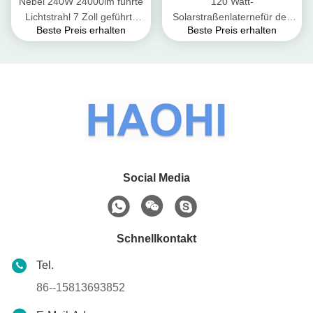
Nebel 240W 24000lm führte
120 Watt-
Lichtstrahl 7 Zoll geführte
Solarstraßenlaternefür des
Beste Preis erhalten
Beste Preis erhalten
treibende Lichter
im Freien die weiße Flut-
wasserdichtes Off Road
Ausdauer IP65 Tageslicht-
5000K wasserdicht
Social Media
Schnellkontakt
Tel.
86--15813693852