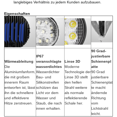
langlebiges Verhältnis zu jedem Kunden aufzubauen.
Eigenschaften
90 Grad-
IP67
justierbare
Wärmeableitung
veranschlagte
Linse 3D
Schienenpl
Die
wasserdichtes
Moderne
atte
Aluminiumfanform,
Wasserdichter
Technologie der
90 Grad
die mit großem
Bau- und
Linse 3D stellt
justierbare
innerem Raum
Silikonstreifen
den hellen
Schienenplat
entworfen ist, lässt
schützen das
Strahl weitere
te macht
ihn die schnellere
Licht vor dem
als normale
ändernde
und effektivere
Wasser und
reflektierende
Richtung
Hitze zerstreuen.
Staub, die nach
Schale her.
vom
innen erhalten.
Lichtstrahl
leicht.