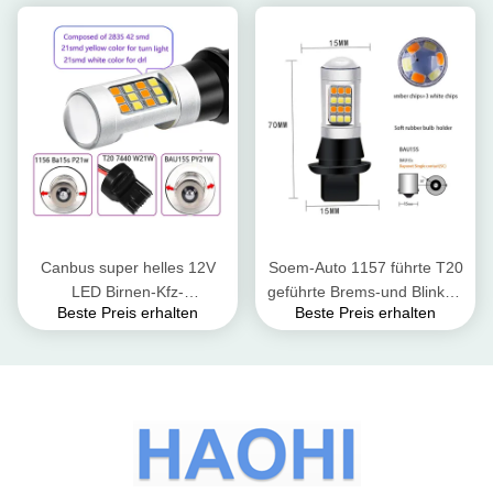
Canbus super helles 12V
Soem-Auto 1157 führte T20
LED Birnen-Kfz-
geführte Brems-und Blinker-
Beste Preis erhalten
Beste Preis erhalten
Kennzeichen-Licht Bremsder
Lichter 2835 7443 Auto-
blinker-Licht-T20
weiße Blinklichter