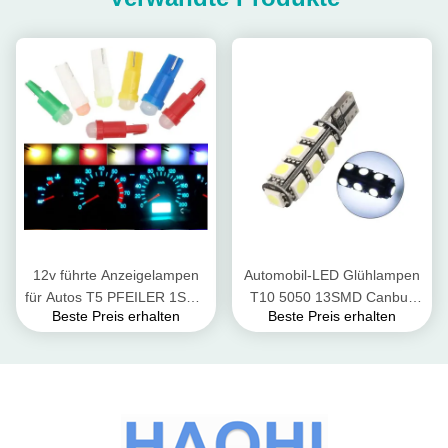
12v führte Anzeigelampen
Automobil-LED Glühlampen
für Autos T5 PFEILER 1SMD
T10 5050 13SMD Canbus
Beste Preis erhalten
Beste Preis erhalten
3D
5w/Auto-Innenleselichter
rote/grüne/gelbe/blaue/weiße
LED