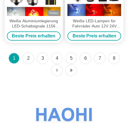
Video
Weiße Aluminiumlegierung
Weiße LED-Lampen für
LED-Schaltsignale 1156
Fahrräder Auto 12V 24V
1157 T20 3030 44SMD
2835 45SMD 1156 1157 T25
Beste Preis erhalten
Beste Preis erhalten
Rückwärtslicht 12V 24V
3156 3157 T20 7440 7443
Canbus-Glühlampen
1
2
3
4
5
6
7
8