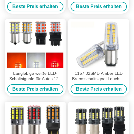
15SMD LED-Glühlampe
Universal 12smd LED-
Beste Preis erhalten
Beste Preis erhalten
Weiß gelb Canbus
Glühlampen 1156 P21W
Kennzeichen Innenbereich
BA15S PY21W 3157 7443
Led
Canbus
Langlebige weiße LED-
1157 32SMD Amber LED
Schaltsignale für Autos 12V
Bremsschaltsignal Leuchten
Aluminiumlegierung Körper
LED Glühbirne Autoschwanz
Beste Preis erhalten
Beste Preis erhalten
Weiß Gelb Rot 3030 33SMD
Stopp Schaltsignal
Zurückfahren für Motorrad