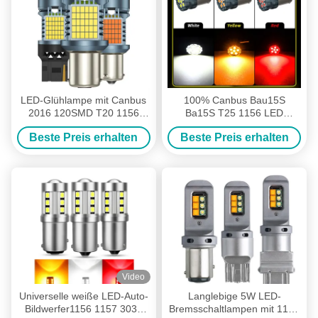
LED-Glühlampe mit Canbus
100% Canbus Bau15S
2016 120SMD T20 1156
Ba15S T25 1156 LED
1157 3156 3157 LED-
Glühbirne 900Lm 3030 Chips
Beste Preis erhalten
Beste Preis erhalten
Schaltsignal Bremsleuchten
6LED 12V Bremsdreh-
mit Lüfter-Autolampe
Signalleuchten 6W
Video
Universelle weiße LED-Auto-
Langlebige 5W LED-
Bildwerfer1156 1157 3030
Bremsschaltlampen mit 1156