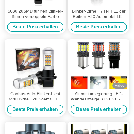
5630 20SMD führten Blinker-
Blinker-Birne H7 H4 H11 der
Birnen verdoppeln Farbe
Reihen-V30 Automobil-LED
7440 T20 BA15S 1156
des Auto-55W
Beste Preis erhalten
Beste Preis erhalten
BAU15S
Video
Canbus-Auto-Blinker-Licht
Aluminiumlegierung LED-
7440 Birne T20 Soems 1156
Wendeanzeige 3030 39 SMD
führte blinkendes Innenlicht
12v 1156 BA15S 1157
Beste Preis erhalten
Beste Preis erhalten
BAY15D T20 T25 Auto-
Wendeanzeige