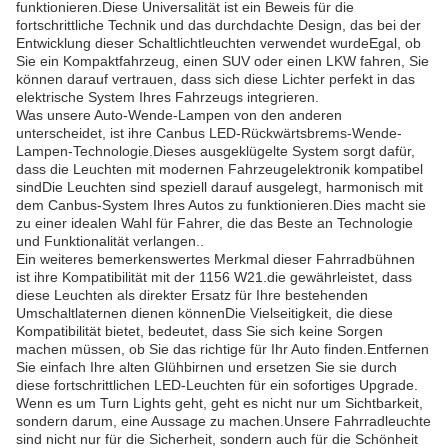
funktionieren.Diese Universalität ist ein Beweis für die
fortschrittliche Technik und das durchdachte Design, das bei der
Entwicklung dieser Schaltlichtleuchten verwendet wurdeEgal, ob
Sie ein Kompaktfahrzeug, einen SUV oder einen LKW fahren, Sie
können darauf vertrauen, dass sich diese Lichter perfekt in das
elektrische System Ihres Fahrzeugs integrieren.
Was unsere Auto-Wende-Lampen von den anderen
unterscheidet, ist ihre Canbus LED-Rückwärtsbrems-Wende-
Lampen-Technologie.Dieses ausgeklügelte System sorgt dafür,
dass die Leuchten mit modernen Fahrzeugelektronik kompatibel
sindDie Leuchten sind speziell darauf ausgelegt, harmonisch mit
dem Canbus-System Ihres Autos zu funktionieren.Dies macht sie
zu einer idealen Wahl für Fahrer, die das Beste an Technologie
und Funktionalität verlangen..
Ein weiteres bemerkenswertes Merkmal dieser Fahrradbühnen
ist ihre Kompatibilität mit der 1156 W21.die gewährleistet, dass
diese Leuchten als direkter Ersatz für Ihre bestehenden
Umschaltlaternen dienen könnenDie Vielseitigkeit, die diese
Kompatibilität bietet, bedeutet, dass Sie sich keine Sorgen
machen müssen, ob Sie das richtige für Ihr Auto finden.Entfernen
Sie einfach Ihre alten Glühbirnen und ersetzen Sie sie durch
diese fortschrittlichen LED-Leuchten für ein sofortiges Upgrade.
Wenn es um Turn Lights geht, geht es nicht nur um Sichtbarkeit,
sondern darum, eine Aussage zu machen.Unsere Fahrradleuchte
sind nicht nur für die Sicherheit, sondern auch für die Schönheit