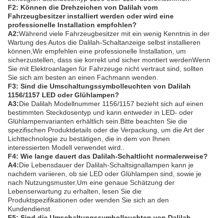
F2: Können die Drehzeichen von Dalilah vom
Fahrzeugbesitzer installiert werden oder wird eine
professionelle Installation empfohlen?
A2:
Während viele Fahrzeugbesitzer mit ein wenig Kenntnis in der
Wartung des Autos die Dalilah-Schaltanzeige selbst installieren
können,Wir empfehlen eine professionelle Installation, um
sicherzustellen, dass sie korrekt und sicher montiert werdenWenn
Sie mit Elektroanlagen für Fahrzeuge nicht vertraut sind, sollten
Sie sich am besten an einen Fachmann wenden.
F3: Sind die Umschaltungssymbolleuchten von Dalilah
1156/1157 LED oder Glühlampen?
A3:
Die Dalilah Modellnummer 1156/1157 bezieht sich auf einen
bestimmten Steckdosentyp und kann entweder in LED- oder
Glühlampenvarianten erhältlich sein.Bitte beachten Sie die
spezifischen Produktdetails oder die Verpackung, um die Art der
Lichttechnologie zu bestätigen, die in dem von Ihnen
interessierten Modell verwendet wird..
F4: Wie lange dauert das Dalilah-Schaltlicht normalerweise?
A4:
Die Lebensdauer der Dalilah-Schaltsignallampen kann je
nachdem variieren, ob sie LED oder Glühlampen sind, sowie je
nach Nutzungsmuster.Um eine genaue Schätzung der
Lebenserwartung zu erhalten, lesen Sie die
Produktspezifikationen oder wenden Sie sich an den
Kundendienst.
F5: Sind die Umschaltungssymbolleuchten von Dalilah