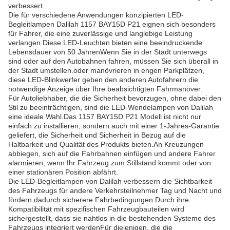
verbessert.
Die für verschiedene Anwendungen konzipierten LED-
Begleitlampen Dalilah 1157 BAY15D P21 eignen sich besonders
für Fahrer, die eine zuverlässige und langlebige Leistung
verlangen.Diese LED-Leuchten bieten eine beeindruckende
Lebensdauer von 50 JahrenWenn Sie in der Stadt unterwegs
sind oder auf den Autobahnen fahren, müssen Sie sich überall in
der Stadt umstellen.oder manövrieren in engen Parkplätzen,
diese LED-Blinkwerfer geben den anderen Autofahrern die
notwendige Anzeige über Ihre beabsichtigten Fahrmanöver.
Für Autoliebhaber, die die Sicherheit bevorzugen, ohne dabei den
Stil zu beeinträchtigen, sind die LED-Wendelampen von Dalilah
eine ideale Wahl.Das 1157 BAY15D P21 Modell ist nicht nur
einfach zu installieren, sondern auch mit einer 1-Jahres-Garantie
geliefert, die Sicherheit und Sicherheit in Bezug auf die
Haltbarkeit und Qualität des Produkts bieten.An Kreuzungen
abbiegen, sich auf die Fahrbahnen einfügen und andere Fahrer
alarmieren, wenn Ihr Fahrzeug zum Stillstand kommt oder von
einer stationären Position abfährt.
Die LED-Begleitlampen von Dalilah verbessern die Sichtbarkeit
des Fahrzeugs für andere Verkehrsteilnehmer Tag und Nacht und
fördern dadurch sicherere Fahrbedingungen.Durch ihre
Kompatibilität mit spezifischen Fahrzeugbauteilen wird
sichergestellt, dass sie nahtlos in die bestehenden Systeme des
Fahrzeugs integriert werdenFür diejenigen, die die