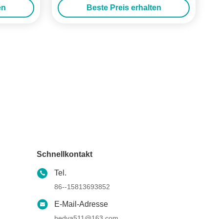
en
Beste Preis erhalten
h Led
Schaltsignal Zurückfahren für Motorrad
Schnellkontakt
Tel.
86--15813693852
E-Mail-Adresse
hedva511@163.com