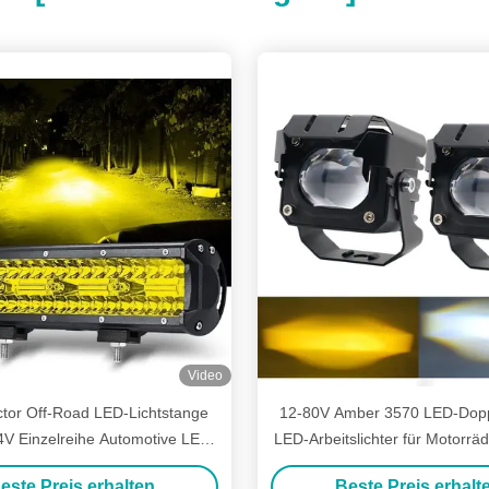
Video
ctor Off-Road LED-Lichtstange
12-80V Amber 3570 LED-Dopp
4V Einzelreihe Automotive LED-
LED-Arbeitslichter für Motorr
Lichtstange
Off-Road-Fahrlichte
este Preis erhalten
Beste Preis erhalt