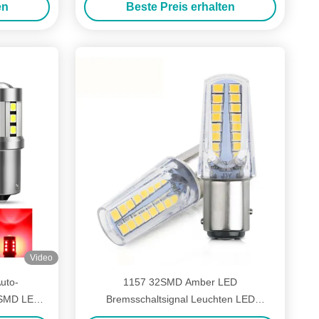
en
Beste Preis erhalten
Video
uto-
1157 32SMD Amber LED
5SMD LED-
Bremsschaltsignal Leuchten LED
anbus
Glühbirne Autoschwanz Stopp