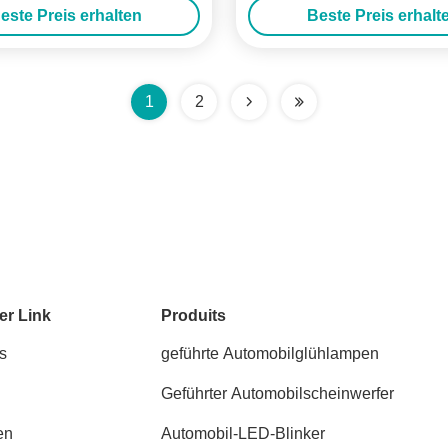
este Preis erhalten
Beste Preis erhalt
Kennzeichen Innenbereic
1
2
er Link
Produits
s
geführte Automobilglühlampen
Geführter Automobilscheinwerfer
en
Automobil-LED-Blinker