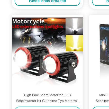
Beste Preis erhalten
B
High Low Beam Motorrad LED
Mini 
Scheinwerfer Kit Glühbirne Typ Motorrad
Scheinw
Fahrt Scheinwerfer Glühbirne
P15D A