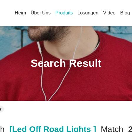
Heim
Über Uns
Produits
Lösungen
Video
Blog
Search Result
r
ch
[led Off Road Lights ]
Match