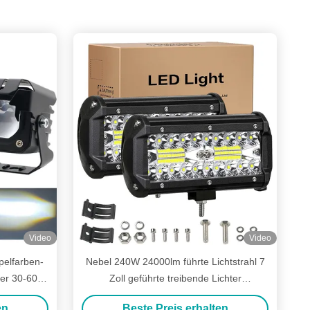
Video
Video
elfarben-
Nebel 240W 24000lm führte Lichtstrahl 7
äder 30-60W
Zoll geführte treibende Lichter
r
wasserdichtes Off Road
en
Beste Preis erhalten