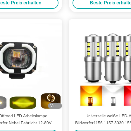
este Preis erhalten
Beste Preis erhalt
Objektiv Doppelfarbe
Glühlampe
Video
Offroad LED Arbeitslampe
Universelle weiße LED-A
rfer Nebel Fahrlicht 12-80V 4
Bildwerfer1156 1157 3030 1
oll 30W Doppelfarben
Glühlampe Weiß gelb C