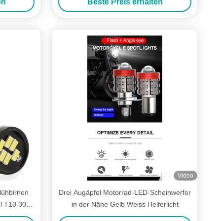
en
Beste Preis erhalten
Video
lühbirnen
Drei Augäpfel Motorrad-LED-Scheinwerfer
el T10 3014
in der Nähe Gelb Weiss Helferlicht
elle Led-