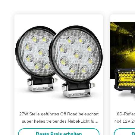
27W Stelle geführtes Off Road beleuchtet
6D-Refle
super helles treibendes Nebel-Licht für
4x4 12V 2
LKW SUV
Beste Preis erhalten
B