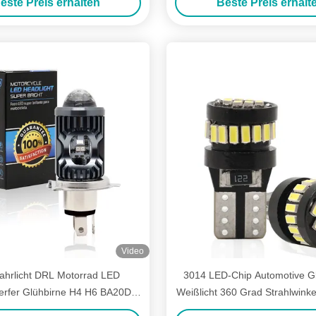
este Preis erhalten
Beste Preis erhalt
Video
Fahrlicht DRL Motorrad LED
3014 LED-Chip Automotive G
erfer Glühbirne H4 H6 BA20D
Weißlicht 360 Grad Strahlwink
uto Auto Fisheye Projektor
24smd Konstante Strömung H