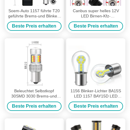
Soem-Auto 1157 führte T20
Canbus super helles 12V
geführte Brems-und Blinker-
LED Birnen-Kfz-
Lichter 2835 7443 Auto-
Kennzeichen-Licht Bremsder
Beste Preis erhalten
Beste Preis erhalten
weiße Blinklichter
blinker-Licht-T20
Beleuchtet Selbstkopf
1156 Blinker-Lichter BA15S
30SMD 3030 Brems-und
LED 1157 BAY15D LED
Blinker-Lichter 10W
Bremseinzeln/Doppelkontakt-
Beste Preis erhalten
Beste Preis erhalten
Bajonett