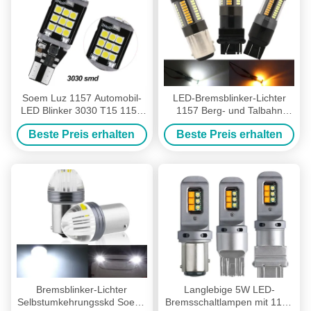
Soem Luz 1157 Automobil-
LED-Bremsblinker-Lichter
LED Blinker 3030 T15 1156
1157 Berg- und Talbahn
Birnen-Kfz-Kennzeichen-
3157 7443 4014 weiße gelbe
Beste Preis erhalten
Beste Preis erhalten
Bremslicht-Girlande 12v
12V der Doppelfarbe66smd
Bremsblinker-Lichter
Langlebige 5W LED-
Selbstumkehrungsskd Soem-
Bremsschaltlampen mit 1156