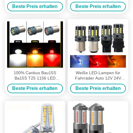
Motorrad-LED führten Birne
Universal 12smd LED-
Beste Preis erhalten
Beste Preis erhalten
12V
Glühlampen 1156 P21W
BA15S PY21W 3157 7443
Canbus
100% Canbus Bau15S
Weiße LED-Lampen für
Ba15S T25 1156 LED
Fahrräder Auto 12V 24V
Glühbirne 900Lm 3030 Chips
2835 45SMD 1156 1157 T25
Beste Preis erhalten
Beste Preis erhalten
6LED 12V Bremsdreh-
3156 3157 T20 7440 7443
Signalleuchten 6W
Canbus-Glühlampen