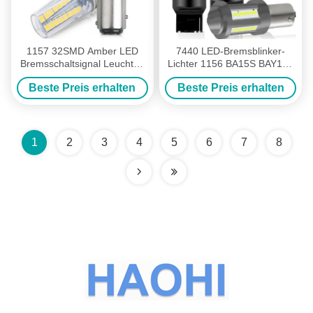
1157 32SMD Amber LED
7440 LED-Bremsblinker-
Bremsschaltsignal Leuchten
Lichter 1156 BA15S BAY15S
LED Glühbirne Autoschwanz
2016 40SMD kein Fehler Drl
Beste Preis erhalten
Beste Preis erhalten
Stopp Schaltsignal
12 V der Wecker
Zurückfahren für Motorrad
1
2
3
4
5
6
7
8