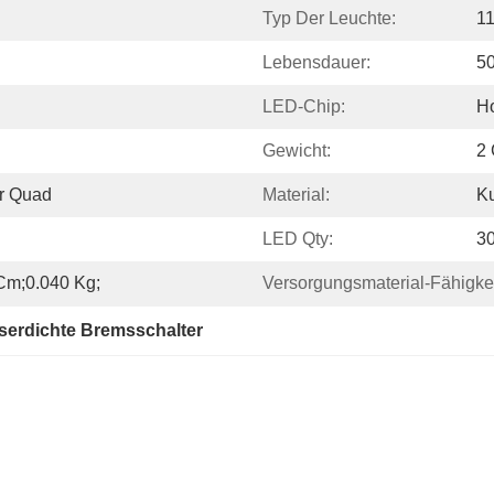
Typ Der Leuchte:
1
Lebensdauer:
5
LED-Chip:
H
Gewicht:
2
er Quad
Material:
Ku
LED Qty:
3
 Cm;0.040 Kg;
Versorgungsmaterial-Fähigkei
serdichte Bremsschalter