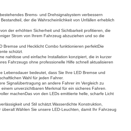
hr bestehendes Brems- und Drehsignalsystem verbessern
estandteil, der die Wahrscheinlichkeit von Unfällen erheblich
 der erhöhten Sicherheit und Sichtbarkeit profitieren, die
t.weniger Strom von Ihrem Fahrzeug abzuziehen und so die
LED Bremse und Hecklicht Combo funktionieren perfektDie
nte schützt.
 nahtlose und einfache Installation konzipiert, die in kurzer
s Fahrzeugs ohne professionelle Hilfe schnell aktualisieren
nge Lebensdauer bedeutet, dass Sie Ihre LED Bremse und
chaftlichen Wahl für jeden Fahrer.
llere Signalübertragung an andere Fahrer im Vergleich zu
u einem unverzichtbaren Merkmal für ein sicheres Fahren.
ller machenDas von den LEDs emittierte helle, scharfe Licht
ässigkeit und Stil schätzt.Wasserdichte Konstruktion,
er überall.Wählen Sie unsere LED-Leuchten, damit Ihr Fahrzeug