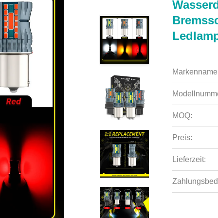
Wasserd
Bremssc
Ledlam
Markenname
Modellnumme
MOQ:
Preis:
Lieferzeit:
Zahlungsbed