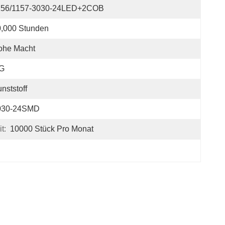
156/1157-3030-24LED+2COB
0,000 Stunden
ohe Macht
 G
nststoff
030-24SMD
t:
10000 Stück Pro Monat