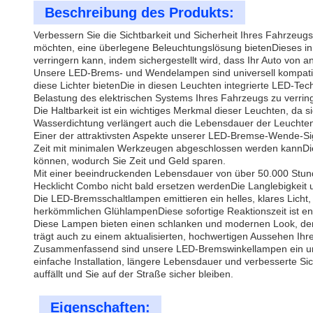
Beschreibung des Produkts:
Verbessern Sie die Sichtbarkeit und Sicherheit Ihres Fahrzeu
möchten, eine überlegene Beleuchtungslösung bietenDieses inno
verringern kann, indem sichergestellt wird, dass Ihr Auto von a
Unsere LED-Brems- und Wendelampen sind universell kompatibel 
diese Lichter bietenDie in diesen Leuchten integrierte LED-Tec
Belastung des elektrischen Systems Ihres Fahrzeugs zu verrin
Die Haltbarkeit ist ein wichtiges Merkmal dieser Leuchten, da
Wasserdichtung verlängert auch die Lebensdauer der Leuchten
Einer der attraktivsten Aspekte unserer LED-Bremse-Wende-Signal
Zeit mit minimalen Werkzeugen abgeschlossen werden kannDiese
können, wodurch Sie Zeit und Geld sparen.
Mit einer beeindruckenden Lebensdauer von über 50.000 Stund
Hecklicht Combo nicht bald ersetzen werdenDie Langlebigkeit u
Die LED-Bremsschaltlampen emittieren ein helles, klares Licht,
herkömmlichen GlühlampenDiese sofortige Reaktionszeit ist ent
Diese Lampen bieten einen schlanken und modernen Look, der d
trägt auch zu einem aktualisierten, hochwertigen Aussehen Ihre
Zusammenfassend sind unsere LED-Bremswinkellampen ein unverz
einfache Installation, längere Lebensdauer und verbesserte S
auffällt und Sie auf der Straße sicher bleiben.
Eigenschaften: