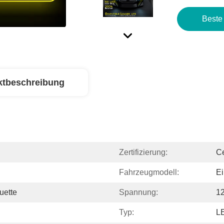
Beste
ktbeschreibung
Zertifizierung:
C
Fahrzeugmodell:
Ei
uette
Spannung:
1
Typ:
L