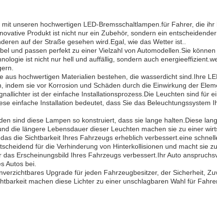
gs mit unseren hochwertigen LED-Bremsschaltlampen.für Fahrer, die i
vative Produkt ist nicht nur ein Zubehör, sondern ein entscheidender B
nderen auf der Straße gesehen wird.Egal, wie das Wetter ist..
und passen perfekt zu einer Vielzahl von Automodellen.Sie können von
hnologie ist nicht nur hell und auffällig, sondern auch energieeffizien
gern.
 sie aus hochwertigen Materialien bestehen, die wasserdicht sind.Ihre 
, indem sie vor Korrosion und Schäden durch die Einwirkung der Eleme
lichter ist der einfache Installationsprozess.Die Leuchten sind für eine
 einfache Installation bedeutet, dass Sie das Beleuchtungssystem Ihre
en sind diese Lampen so konstruiert, dass sie lange halten.Diese la
nd die längere Lebensdauer dieser Leuchten machen sie zu einer wirts
 das die Sichtbarkeit Ihres Fahrzeugs erheblich verbessert.eine schne
scheidend für die Verhinderung von Hinterkollisionen und macht sie z
as Erscheinungsbild Ihres Fahrzeugs verbessert.Ihr Auto anspruchsvo
s Autos bei.
ichtbares Upgrade für jeden Fahrzeugbesitzer, der Sicherheit, Zuverl
ichtbarkeit machen diese Lichter zu einer unschlagbaren Wahl für Fahr