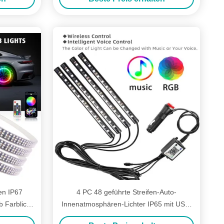
Innenatmosphäre
en IP67
4 PC 48 geführte Streifen-Auto-
 Farblicht
Innenatmosphären-Lichter IP65 mit USB-
 mit App
Port APP-Steuerung