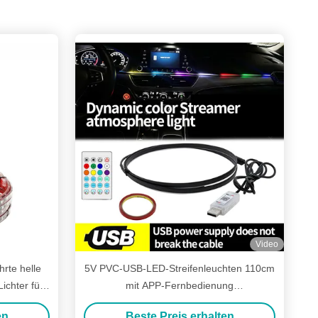
Video
rte helle
5V PVC-USB-LED-Streifenleuchten 110cm
ichter für
mit APP-Fernbedienung
Mehrfachbeleuchtung für die
en
Beste Preis erhalten