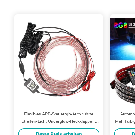
Flexibles APP-Steuerrgb-Auto führte
Automob
Streifen-Licht Underglow-Heckklappen-
Mehrfarbi
Licht-Streifen DRL
12V
Beste Preis erhalten
B