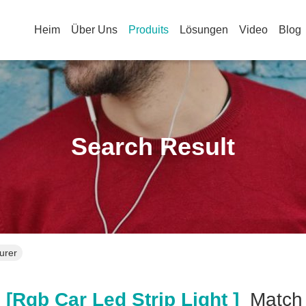
Heim
Über Uns
Produits
Lösungen
Video
Blog
Search Result
turer
[rgb Car Led Strip Light ]
Matc