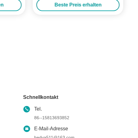
en
Beste Preis erhalten
Schnellkontakt
Tel.
86--15813693852
E-Mail-Adresse
hedva511@163.com