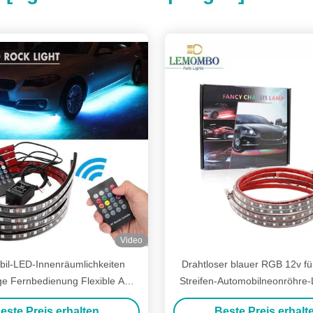
Video
il-LED-Innenräumlichkeiten
Drahtloser blauer RGB 12v füh
ge Fernbedienung Flexible ABS
Streifen-Automobilneonröhre-L
 Auto-LED-Streifenlicht
Autos 6W
este Preis erhalten
Beste Preis erhalt