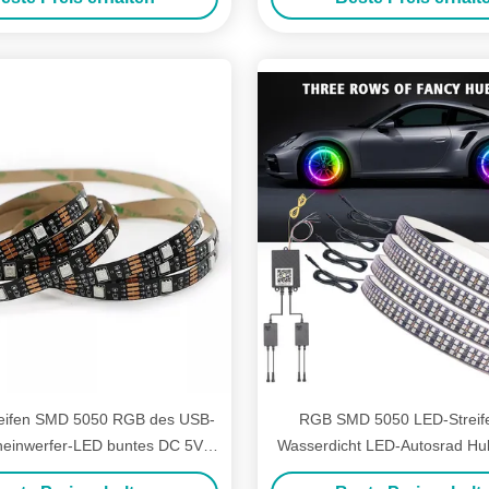
eifen SMD 5050 RGB des USB-
RGB SMD 5050 LED-Streif
heinwerfer-LED buntes DC 5V
Wasserdicht LED-Autosrad Hub
flexibel
RGB-Rad-Lichter für Felgen