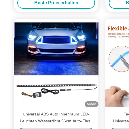
Beste Preis erhalten
B
Video
Universal ABS Auto Innenraum LED-
Ta
Leuchten Wasserdicht 56cm Auto-Flash
Universa
Strobe Licht Knight Rider Scanner Licht
Talba