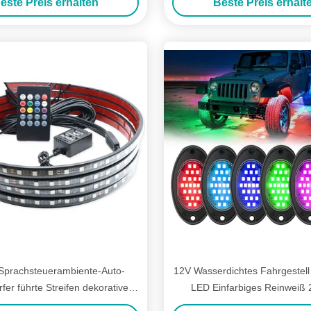
este Preis erhalten
Beste Preis erhalt
Control
Sprachsteuerambiente-Auto-
12V Wasserdichtes Fahrgestell
fer führte Streifen dekorativen
LED Einfarbiges Reinweiß
Rf Rgb 5050
Felslicht Für Lkw Jeep ATV U