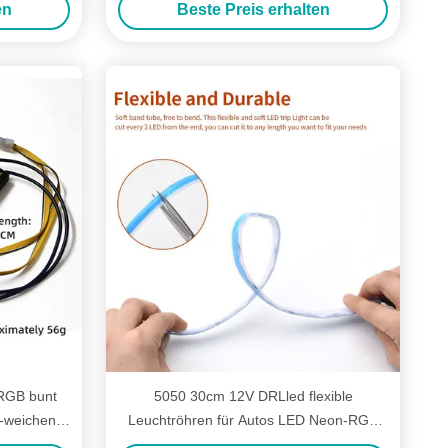
en
Beste Preis erhalten
RGB bunt
5050 30cm 12V DRLled flexible
n-weichen
Leuchtröhren für Autos LED Neon-RGB
mit Fernbedienung