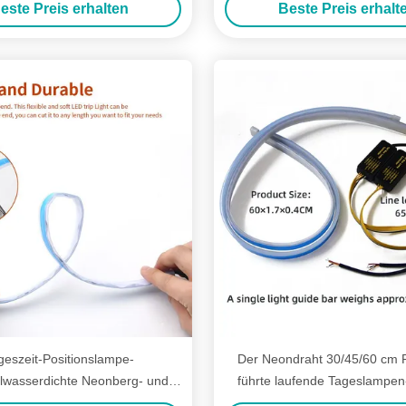
este Preis erhalten
Beste Preis erhalt
Underglow
geszeit-Positionslampe-
Der Neondraht 30/45/60 cm 
lwasserdichte Neonberg- und
führte laufende Tageslampe
hn RGB APP-Steuerdrl LED
Artikel