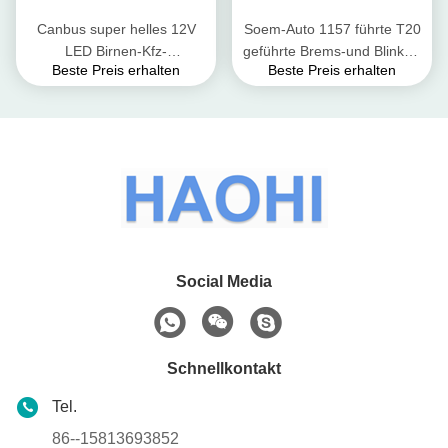
Canbus super helles 12V
Soem-Auto 1157 führte T20
LED Birnen-Kfz-
geführte Brems-und Blinker-
Beste Preis erhalten
Beste Preis erhalten
Kennzeichen-Licht Bremsder
Lichter 2835 7443 Auto-
blinker-Licht-T20
weiße Blinklichter
Social Media
Schnellkontakt
Tel.
86--15813693852