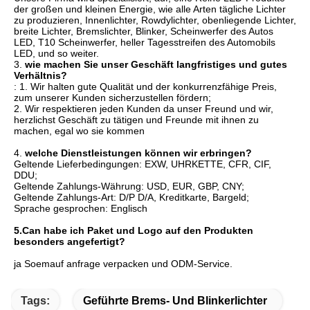
der großen und kleinen Energie, wie alle Arten tägliche Lichter 
zu produzieren, Innenlichter, Rowdylichter, obenliegende Lichter, 
breite Lichter, Bremslichter, Blinker,
 Scheinwerfer des 
Autos
LED, T10 Scheinwerfer, heller Tagesstreifen des Automobils 
LED, und so weiter.
3. 
wie 
machen Sie unser Geschäft langfristiges und gutes 
Verhältnis?
: 1. Wir halten gute Qualität und der konkurrenzfähige Preis, 
zum unserer Kunden sicherzustellen fördern;
2. Wir respektieren jeden Kunden da unser Freund und wir, 
herzlichst Geschäft zu tätigen und Freunde mit ihnen zu 
machen, egal wo sie kommen
4. 
welche Dienstleistungen können wir erbringen?
Geltende Lieferbedingungen: 
EXW, UHRKETTE, CFR, CIF, 
DDU
;
Geltende Zahlungs-Währung: USD, EUR, GBP, CNY;
Geltende Zahlungs-Art: D/P D/A, Kreditkarte, Bargeld;
Sprache gesprochen: Englisch
5.Can habe ich Paket und Logo auf den Produkten 
besonders angefertigt?
ja Soemauf anfrage verpacken und ODM-Service.
Tags:
Geführte Brems- Und Blinkerlichter