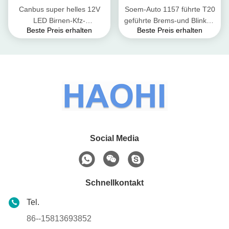
Canbus super helles 12V
Soem-Auto 1157 führte T20
LED Birnen-Kfz-
geführte Brems-und Blinker-
Beste Preis erhalten
Beste Preis erhalten
Kennzeichen-Licht Bremsder
Lichter 2835 7443 Auto-
blinker-Licht-T20
weiße Blinklichter
Social Media
Schnellkontakt
Tel.
86--15813693852