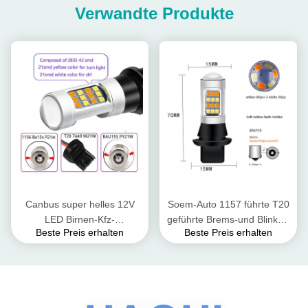
Verwandte Produkte
Canbus super helles 12V
Soem-Auto 1157 führte T20
LED Birnen-Kfz-
geführte Brems-und Blinker-
Beste Preis erhalten
Beste Preis erhalten
Kennzeichen-Licht Bremsder
Lichter 2835 7443 Auto-
blinker-Licht-T20
weiße Blinklichter