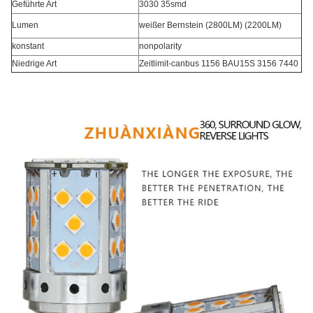
Geführte Art
3030 35smd
Lumen
weißer Bernstein (2800LM) (2200LM)
konstant
nonpolarity
Niedrige Art
Zeitlimit-canbus 1156 BAU15S 3156 7440