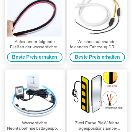
Aufeinander folgende
Weiches aufeinander
Fließen der wasserdichtes
folgendes Fahrzeug DRL 12v
allgemeinhinfahrzeug-
führte Tagespositionslampen
Beste Preis erhalten
Beste Preis erhalten
scannen das
6500K 10W
Tagespositionslampe-LED
2835 34.5CM
Wasserdichte
Zwei Farbe BMW führte
Neontalbahnselbsttagespositionslampen
Tagespositionslampe-