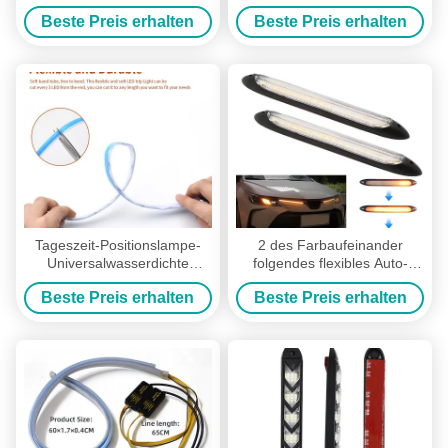
RGB-APP-Steuerung DRL 12
Aluminiumnotwarnenden
Beste Preis erhalten
Beste Preis erhalten
Volt
Streifen-Lampen-Pfeiler
Tageszeit-Positionslampe-
2 des Farbaufeinander
Universalwasserdichte
folgendes flexibles Auto-
Neonberg- und Talbahn RGB
Scheinwerfer-LED
Beste Preis erhalten
Beste Preis erhalten
APP-Steuerdrl LED
Tageslaufen des
Röhrenstreifen-DRL