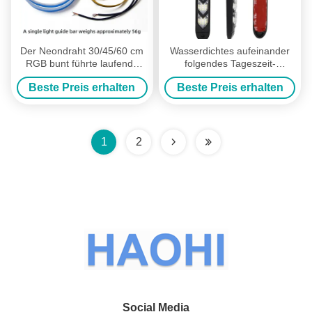
Der Neondraht 30/45/60 cm
Wasserdichtes aufeinander
RGB bunt führte laufende
folgendes Tageszeit-
Tageslampen-weichen Artikel
Positionslampe DC 12V des
Beste Preis erhalten
Beste Preis erhalten
Pfeil-LED führte Blinker
8000K
1
2
Social Media