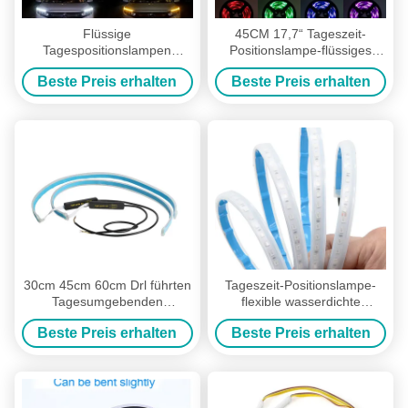
Flüssige
45CM 17,7“ Tageszeit-
Tagespositionslampen
Positionslampe-flüssiges
Stangen-Silikon Drl 45CM
Stangen-Silikon DRL Weiß-
Beste Preis erhalten
Beste Preis erhalten
17,7“ Röhrenstreifen Weiß-
Amber Flexibles LED
Amber Flexibles LED
30cm 45cm 60cm Drl führten
Tageszeit-Positionslampe-
Tagesumgebenden
flexible wasserdichte
positionslampe-Auto Neon-
Streifen-Scheinwerfer DRL
Beste Preis erhalten
Beste Preis erhalten
EL-Draht
2pcs 12V Auto-LED