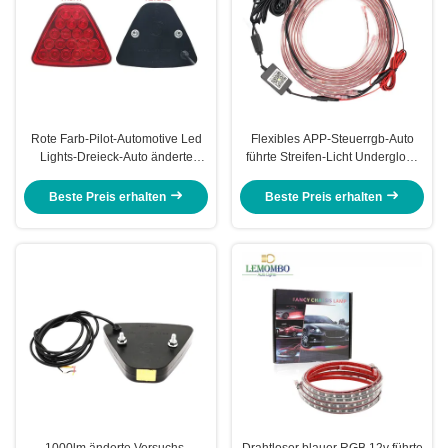
Rote Farb-Pilot-Automotive Led
Flexibles APP-Steuerrgb-Auto
Lights-Dreieck-Auto änderte
führte Streifen-Licht Underglow-
Lichter 1000lm
Heckklappen-Licht-Streifen DRL
Beste Preis erhalten
Beste Preis erhalten
1000lm änderte Versuchs-
Drahtloser blauer RGB 12v führte