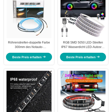
Röhrenstreifen-doppelte Farbe
RGB SMD 5050 LED-Streifen
300mm des Notauto-
IP67 Wasserdicht LED-Autosrad
Scheinwerfer-LED 450mm
Hub Farblicht RGB-Rad-Lichter
600mm
für Felgen mit App Control
Beste Preis erhalten
Beste Preis erhalten