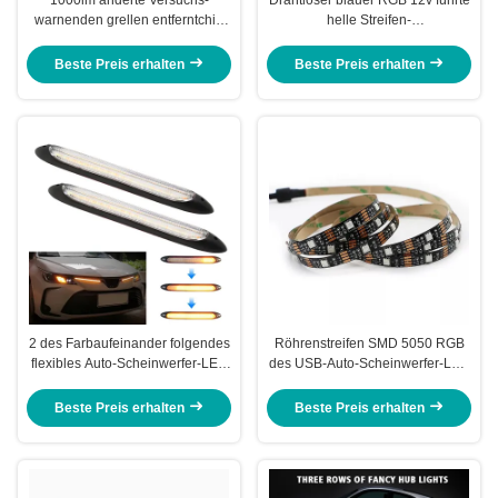
warnenden grellen entferntchip
helle Streifen-
Car Lightss RGB Rücklicht-2835
Automobilneonröhre-Lichter für
LED
Autos 6W
Beste Preis erhalten
Beste Preis erhalten
2 des Farbaufeinander folgendes
Röhrenstreifen SMD 5050 RGB
flexibles Auto-Scheinwerfer-LED
des USB-Auto-Scheinwerfer-LED
Tageslaufen des Röhrenstreifen-
buntes DC 5V flexibel
DRL
Beste Preis erhalten
Beste Preis erhalten