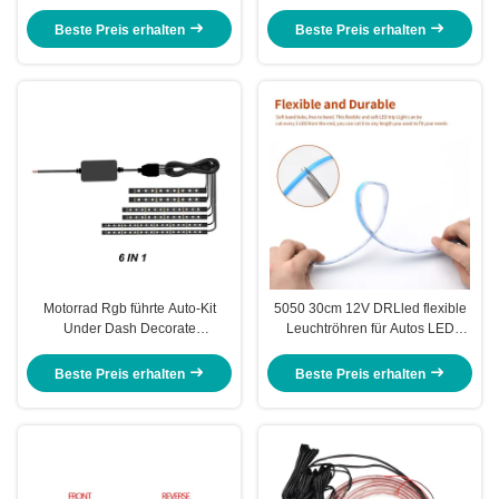
Rückseiten-Endstück-hoher Berg
DC12V
des Auto-Scheinwerfer-LED
Beste Preis erhalten
Beste Preis erhalten
Motorrad Rgb führte Auto-Kit
5050 30cm 12V DRLled flexible
Under Dash Decorate
Leuchtröhren für Autos LED
Atmosphere-Neon mit APP-
Neon-RGB mit Fernbedienung
Radioapparat
Beste Preis erhalten
Beste Preis erhalten