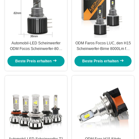
Automobil-LED Scheinwerfer
ODM Faros Focos LUC, den H15
ODM Focos Scheinwerfer-80W
Scheinwerfer-Birne 8000Lm für
8000Lm H15
Auto-Halogen führte, führte
Hauptlicht
Beste Preis erhalten
Beste Preis erhalten
Automobil-LED Scheinwerfer-T1
ODM Faro H15 führte