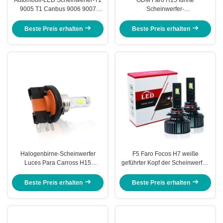
9005 T1 Canbus 9006 9007
Scheinwerfer-
superhelle H11
Selbstbeleuchtungssystem 12V
Rohs
Beste Preis erhalten
Beste Preis erhalten
Halogenbirne-Scheinwerfer
F5 Faro Focos H7 weiße
Luces Para Carross H15
geführter Kopf der Scheinwerfer-
Automobil-LED Scheinwerfer-
Birnen-H4 der Lampen-110W
DRL
hohe Leistung
Beste Preis erhalten
Beste Preis erhalten