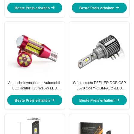
Scheinwerfer-2835 Bremslicht-
80W P15D BA20D
T15 Licht
Beste Preis erhalten
Beste Preis erhalten
Autoscheinwerfer der Automobil-
Glühlampen PFEILER DOB CSP
LED lichter T15 W16W LED
3570 Soem-ODM-Auto-LED
Canbus hellste Scheinwerfer-
führte Chips 3000K 4300K 6000K
4014 Rück
8000K
Beste Preis erhalten
Beste Preis erhalten