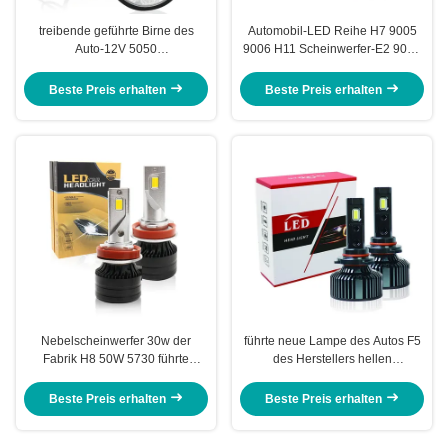
treibende geführte Birne des
Automobil-LED Reihe H7 9005
Auto-12V 5050
9006 H11 Scheinwerfer-E2 9012
Nebelscheinwerfer ringsum
Lampen-Nebel-Licht für Autos
geführte Tagespositionslampe
Beste Preis erhalten
Beste Preis erhalten
Nebelscheinwerfer 30w der
führte neue Lampe des Autos F5
Fabrik H8 50W 5730 führte
des Herstellers hellen
Scheinwerfernebelscheinwerfer,
Nebelscheinwerfer des
den h11 Scheinwerferbirne für
Scheinwerfers h7, den h4
Beste Preis erhalten
Beste Preis erhalten
Auto führte
Scheinwerferbirnen führte