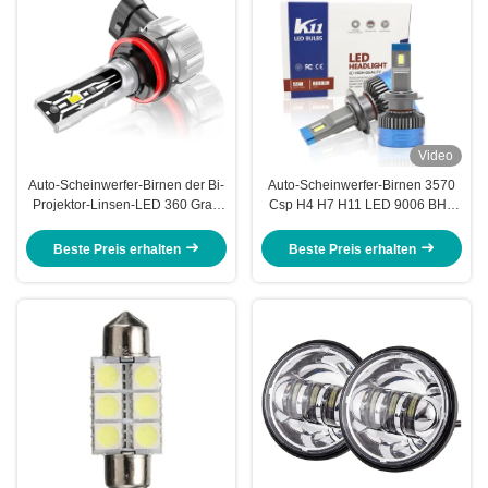
Video
Auto-Scheinwerfer-Birnen der Bi-
Auto-Scheinwerfer-Birnen 3570
Projektor-Linsen-LED 360 Grad
Csp H4 H7 H11 LED 9006 BH4
H7 H11 H9 9005 9006 9012
H8 führten Nebelscheinwerfer für
Motorrad
Beste Preis erhalten
Beste Preis erhalten