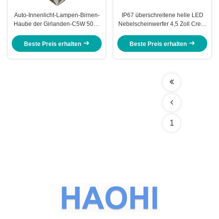
Auto-Innenlicht-Lampen-Birnen-
IP67 überschreitene helle LED
Haube der Girlanden-C5W 5050
Nebelscheinwerfer 4,5 Zoll Cree-
6SMD LED blaues weißes DC
LED für Motorrad-zusätzliches
12V 31mm 36mm 39mm 41mm
Licht
Beste Preis erhalten
Beste Preis erhalten
1