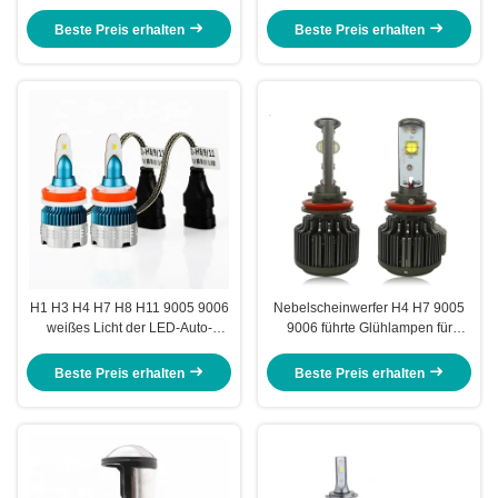
H11 9005 F10 LED 9006
das Auto-Licht-Ventilator-
Canbus-Ausrüstung
Abkühlen
Beste Preis erhalten
Beste Preis erhalten
H1 H3 H4 H7 H8 H11 9005 9006
Nebelscheinwerfer H4 H7 9005
weißes Licht der LED-Auto-
9006 führte Glühlampen für
Scheinwerfer-Birnen MI2
superhelles der Auto-V16
Beste Preis erhalten
Beste Preis erhalten