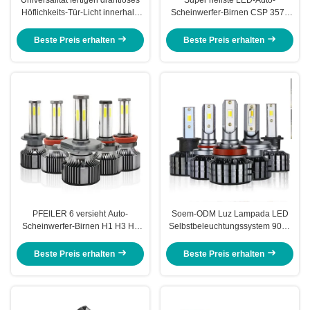
Höflichkeits-Tür-Licht innerhalb
Scheinwerfer-Birnen CSP 3570
vorbildlichen HD Welcome Logos
12V 9005 9006
DC4.5V besonders an
Beste Preis erhalten
Beste Preis erhalten
PFEILER 6 versieht Auto-
Soem-ODM Luz Lampada LED
Scheinwerfer-Birnen H1 H3 H4
Selbstbeleuchtungssystem 9012
H7 9005 9006 das 360 Grad-LED
der Auto-Scheinwerfer-Birnen-H3
N6 mit Seiten
880
Beste Preis erhalten
Beste Preis erhalten