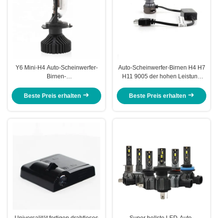
Y6 Mini-H4 Auto-Scheinwerfer-
Auto-Scheinwerfer-Birnen H4 H7
Birnen-
H11 9005 der hohen Leistung
Selbstbeleuchtungssystem-
24V 9006 Canbus-LKW-Zusätze
Projektor-Linse des Bi-LED
Beste Preis erhalten
Beste Preis erhalten
Universalität fertigen drahtloses
Super hellste LED-Auto-