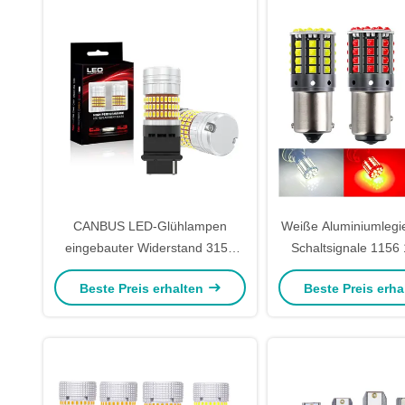
CANBUS LED-Glühlampen
Weiße Aluminiumlegi
eingebauter Widerstand 3156
Schaltsignale 1156
3157 3156K P27W T25 mit 3014
3030 44SMD Rückwärt
Beste Preis erhalten
Beste Preis erh
LED-Chips 27W 1000LM Weißer
24V
Bernstein für 12V-
Schaltsignallicht