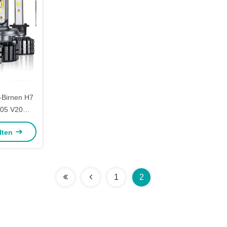
-Birnen H7
05 V20
9012 H1 H8
alten
1
2