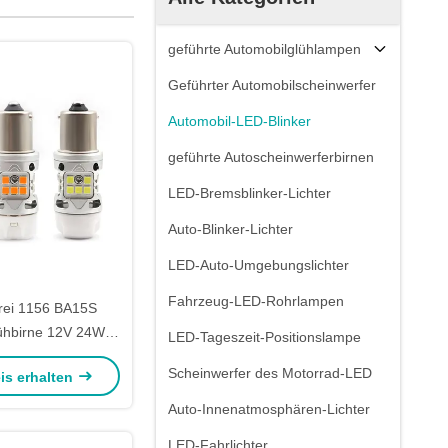
geführte Automobilglühlampen
Geführter Automobilscheinwerfer
Automobil-LED-Blinker
geführte Autoscheinwerferbirnen
LED-Bremsblinker-Lichter
Auto-Blinker-Lichter
LED-Auto-Umgebungslichter
Fahrzeug-LED-Rohrlampen
frei 1156 BA15S
hbirne 12V 24W
LED-Tageszeit-Positionslampe
ot Auto Motorrad
Scheinwerfer des Motorrad-LED
is erhalten
er mit Keramik
Auto-Innenatmosphären-Lichter
LED-Fahrlichter