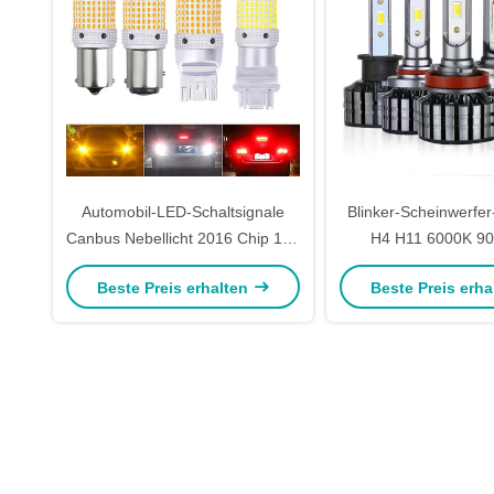
Automobil-LED-Schaltsignale
Blinker-Scheinwerfer
Canbus Nebellicht 2016 Chip 150
H4 H11 6000K 90
SMD 1156/1157/7440 LED
Automobil-LED 9006 
Beste Preis erhalten
Beste Preis erh
9012 H3