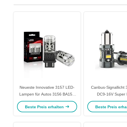
Neueste Innovative 3157 LED-
Canbus-Signallicht
Lampen für Autos 3156 BA15S
DC9-16V Super
1600LM 12V 24V für Autobremse
Fehlerfreie Blinker
Beste Preis erhalten
Beste Preis erh
Stoppsignal rückwärts mit 7035
Chip