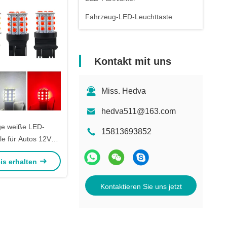
Fahrzeug-LED-Leuchttaste
Kontakt mit uns
Miss. Hedva
hedva511@163.com
ge weiße LED-
15813693852
le für Autos 12V
ierung Körper Weiß
is erhalten
t 3030 33SMD
Kontaktieren Sie uns jetzt