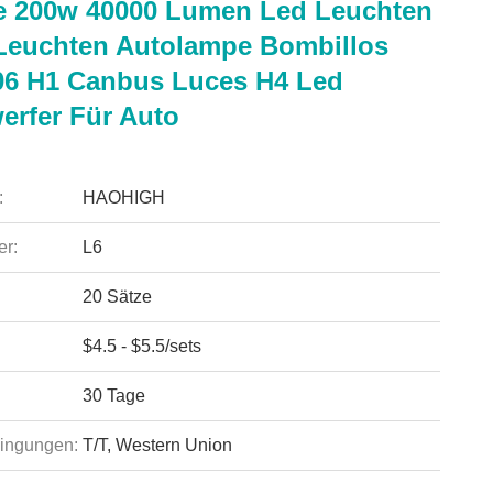
te 200w 40000 Lumen Led Leuchten
Leuchten Autolampe Bombillos
06 H1 Canbus Luces H4 Led
erfer Für Auto
:
HAOHIGH
r:
L6
20 Sätze
$4.5 - $5.5/sets
30 Tage
ingungen:
T/T, Western Union