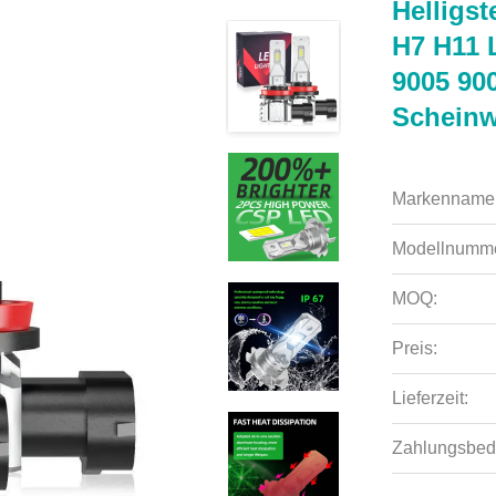
Helligs
H7 H11 
9005 90
Scheinw
Markenname
Modellnumme
MOQ:
Preis:
Lieferzeit:
Zahlungsbed