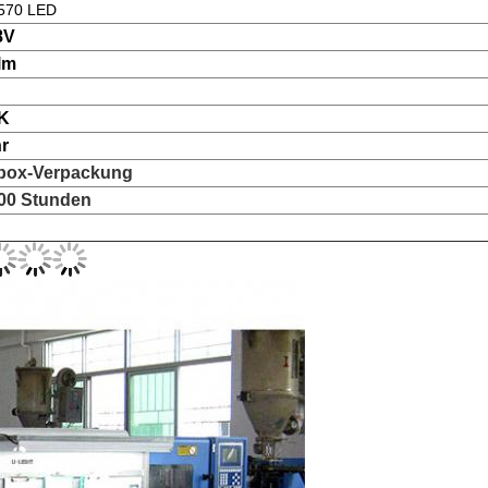
570 LED
8V
lm
K
hr
box-Verpackung
00 Stunden