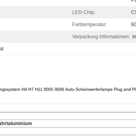
P
LED-Chip:
C
Farbtemperatur:
6
Verpackung Informationen:
I
at
tungssystem H4 H7 H11 9005 9006 Auto-Scheinwerferlampe Plug and P
fahrtaluminium
ß