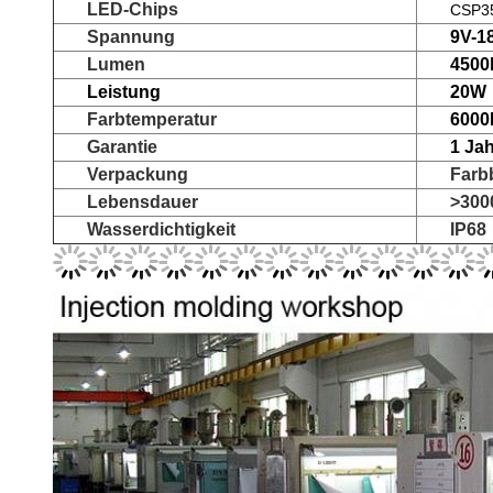
LED-Chips
CSP3
Spannung
9V-1
Lumen
4500
Leistung
20W
Farbtemperatur
6000
Garantie
1 Ja
Verpackung
Farb
Lebensdauer
>300
Wasserdichtigkeit
IP68