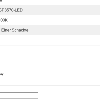
ur
SP3570-LED
000K
n Einer Schachtel
lay