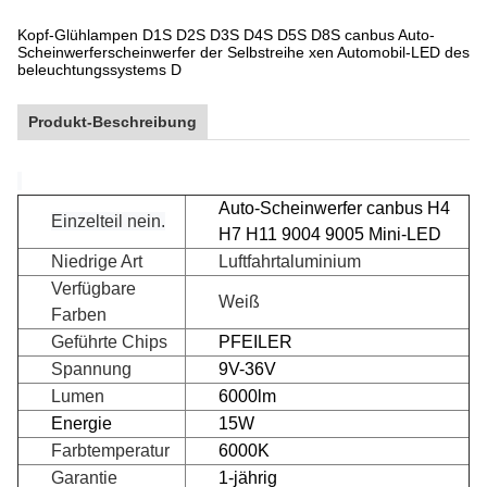
Kopf-Glühlampen D1S D2S D3S D4S D5S D8S canbus Auto-
Scheinwerferscheinwerfer der Selbstreihe xen Automobil-LED des
beleuchtungssystems D
Produkt-Beschreibung
Auto-Scheinwerfer canbus H4
Einzelteil nein.
H7 H11 9004 9005 Mini-LED
Niedrige Art
Luftfahrtaluminium
Verfügbare
Weiß
Farben
Geführte Chips
PFEILER
Spannung
9V-36V
Lumen
6000lm
Energie
15W
Farbtemperatur
6000K
Garantie
1-jährig