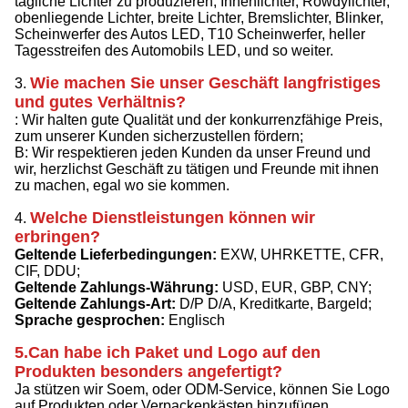
tägliche Lichter zu produzieren, Innenlichter, Rowdylichter,
obenliegende Lichter, breite Lichter, Bremslichter, Blinker,
Scheinwerfer des
Autos
LED, T10 Scheinwerfer, heller
Tagesstreifen des Automobils LED, und so weiter.
Wie
machen Sie unser Geschäft langfristiges
3.
und gutes Verhältnis?
: Wir halten gute Qualität und der konkurrenzfähige Preis,
zum unserer Kunden sicherzustellen fördern;
B: Wir respektieren jeden Kunden da unser Freund und
wir, herzlichst Geschäft zu tätigen und Freunde mit ihnen
zu machen, egal wo sie kommen.
Welche Dienstleistungen können wir
4.
erbringen?
Geltende Lieferbedingungen:
EXW, UHRKETTE, CFR,
CIF, DDU
;
Geltende Zahlungs-Währung:
USD, EUR, GBP, CNY;
Geltende Zahlungs-Art:
D/P D/A, Kreditkarte, Bargeld;
Sprache gesprochen:
Englisch
5.Can habe ich Paket und Logo auf den
Produkten besonders angefertigt?
Ja stützen wir Soem, oder ODM-Service, können Sie Logo
auf Produkten oder Verpackenkästen hinzufügen.