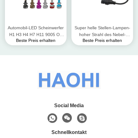
Automobil-LED Scheinwerfer
Super helle Stellen-Lampen-
H1 H3 H4 H7 H11 9005 O3
hoher Strahl des Nebel-
Beste Preis erhalten
Beste Preis erhalten
12V 55W 12000 Lumen-
Automobil-LED des
9006 D2H geführte
Scheinwerfer-H7 H11
Scheinwerfer-Birne
Social Media
Schnellkontakt