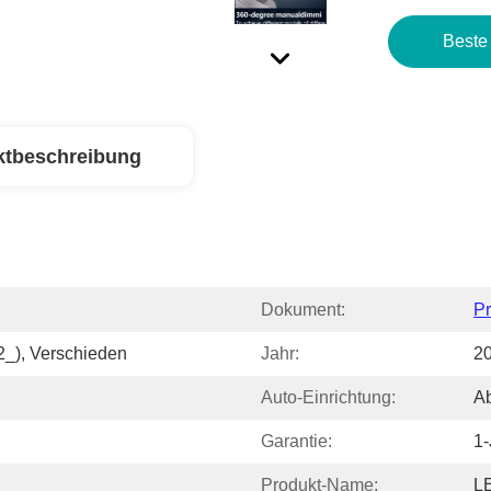
Beste
ktbeschreibung
Dokument:
P
_), Verschieden
Jahr:
20
Auto-Einrichtung:
Ab
Garantie:
1-
Produkt-Name:
L