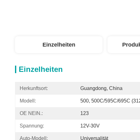
Einzelheiten
Produ
Einzelheiten
Herkunftsort:
Guangdong, China
Modell:
500, 500C/595C/695C (312
OE NEIN.:
123
Spannung:
12V-30V
Auto-Modell:
Universalität