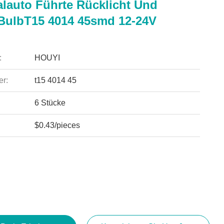
alauto Führte Rücklicht Und
 BulbT15 4014 45smd 12-24V
:
HOUYI
r:
t15 4014 45
6 Stücke
$0.43/pieces