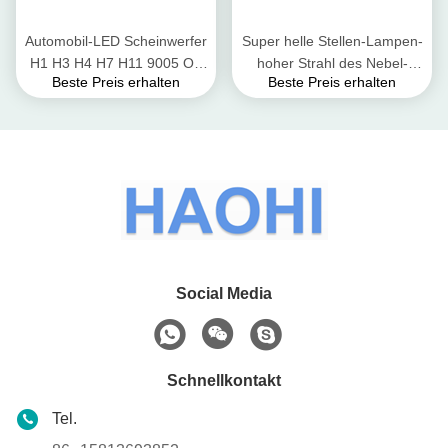
Automobil-LED Scheinwerfer
Super helle Stellen-Lampen-
H1 H3 H4 H7 H11 9005 O3
hoher Strahl des Nebel-
Beste Preis erhalten
Beste Preis erhalten
12V 55W 12000 Lumen-
Automobil-LED des
9006 D2H geführte
Scheinwerfer-H7 H11
Scheinwerfer-Birne
Social Media
Schnellkontakt
Tel.