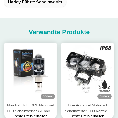
Harley Führte Scheinwerfer
Verwandte Produkte
Video
Video
Mini Fahrlicht DRL Motorrad
Drei Augäpfel Motorrad
LED Scheinwerfer Glühbirne
Scheinwerfer LED Kopflicht
Beste Preis erhalten
Beste Preis erhalten
H4 H6 BA20D P15D Auto
Nahe Gelb Weitweiß